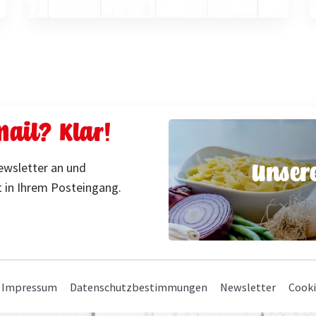
ail? Klar!
Unser
ewsletter an und
 in Ihrem Posteingang.
Navigation
Impressum
Datenschutzbestimmungen
Newsletter
Cooki
überspringen