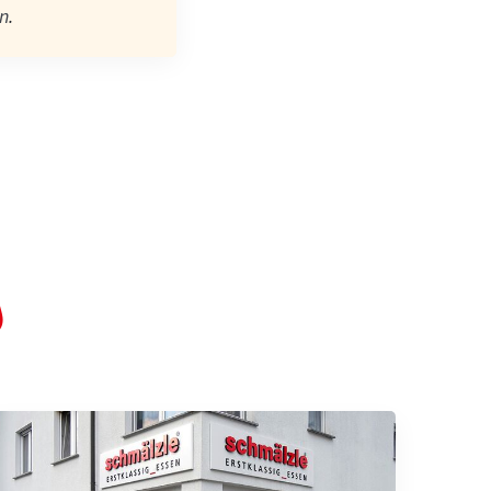
n
.
s