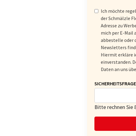
ADRESSE
Ich möchte rege
der Schmälzle Fl
Adresse zu Werbe
mich per E-Mail 
abbestelle oder 
Newsletters find
Hiermit erkläre 
einverstanden. D
Daten an uns übe
PFLICHTFELD
SICHERHEITSFRAGE
Bitte rechnen Sie 8