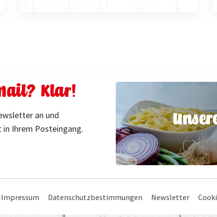
ail? Klar!
Unser
ewsletter an und
 in Ihrem Posteingang.
Navigation
Impressum
Datenschutzbestimmungen
Newsletter
Cooki
überspringen