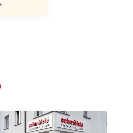
n
.
s