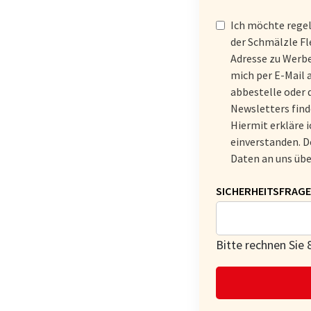
ADRESSE
Ich möchte rege
der Schmälzle Fl
Adresse zu Werbe
mich per E-Mail 
abbestelle oder 
Newsletters find
Hiermit erkläre 
einverstanden. D
Daten an uns übe
PFLICHTFELD
SICHERHEITSFRAGE
Bitte rechnen Sie 8