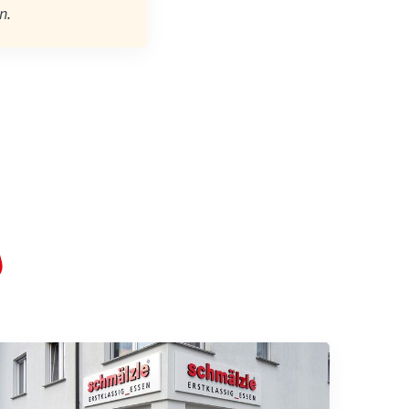
n
.
s