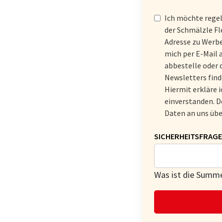
ADRESSE
Ich möchte rege
der Schmälzle Fl
Adresse zu Werbe
mich per E-Mail 
abbestelle oder 
Newsletters find
Hiermit erkläre 
einverstanden. D
Daten an uns übe
PFLICHTFELD
SICHERHEITSFRAGE
Was ist die Summe