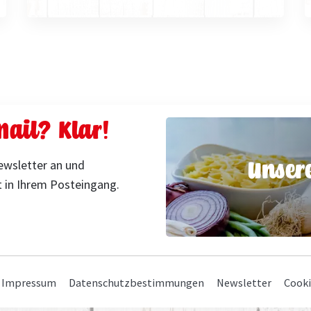
ail? Klar!
Unser
ewsletter an und
 in Ihrem Posteingang.
Navigation
Impressum
Datenschutzbestimmungen
Newsletter
Cooki
überspringen